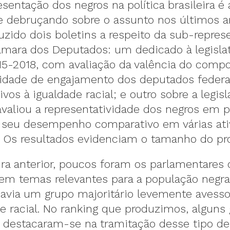
sentação dos negros na política brasileira é
 debruçando sobre o assunto nos últimos an
uzido dois boletins a respeito da sub-repres
âmara dos Deputados: um dedicado à legisla
015-2018, com avaliação da valência do com
sidade de engajamento dos deputados feder
ivos à igualdade racial; e outro sobre a legis
avaliou a representatividade dos negros em 
e seu desempenho comparativo em várias ati
as. Os resultados evidenciam o tamanho do p
ura anterior, poucos foram os parlamentares
em temas relevantes para a população negra
 havia um grupo majoritário levemente avesso
e racial. No ranking que produzimos, alguns
s destacaram-se na tramitação desse tipo de