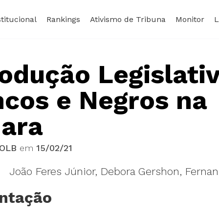
stitucional
Rankings
Ativismo de Tribuna
Monitor
L
odução Legislati
ncos e Negros na
ara
OLB
em
15/02/21
João Feres Júnior, Debora Gershon, Fernan
ntação