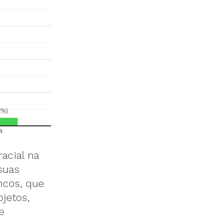
acial na
suas
ncos, que
jetos,
e