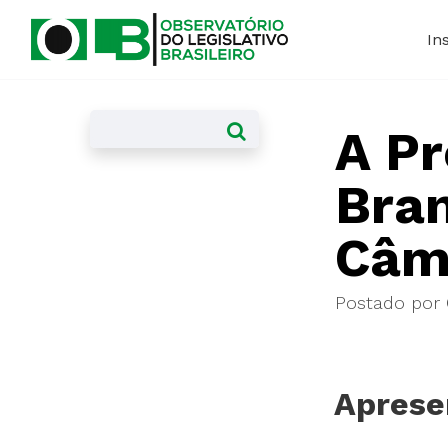
In
A Pr
Bra
Câm
Postado por
Aprese