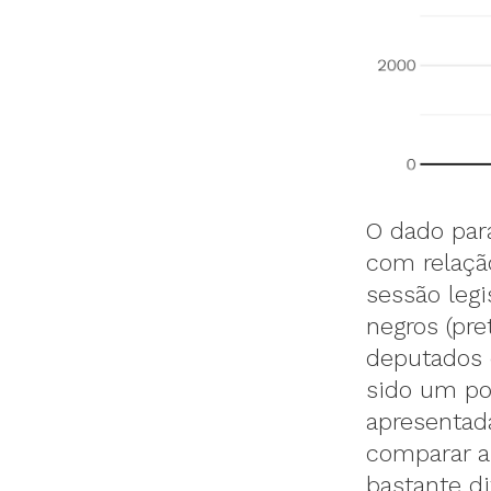
O dado para
com relaçã
sessão legi
negros (pr
deputados 
sido um po
apresentad
comparar a
bastante di