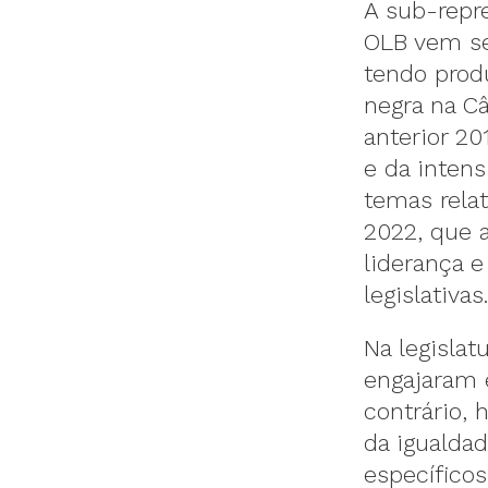
A sub-repre
OLB vem se
tendo prod
negra na C
anterior 2
e da inten
temas relat
2022, que 
liderança 
legislativ
Na legislat
engajaram 
contrário,
da igualdad
específico