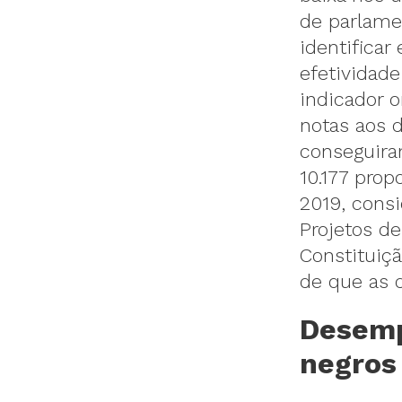
de parlame
identificar
efetividad
indicador o
notas aos 
conseguira
10.177 pro
2019, consi
Projetos d
Constituiçã
de que as d
Desemp
negros