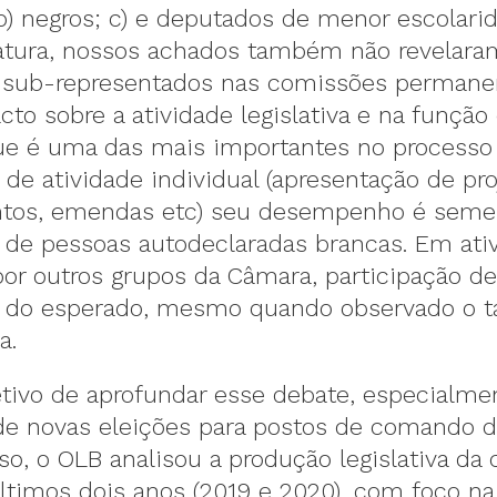
b) negros; c) e deputados de menor escolari
slatura, nossos achados também não revelara
 sub-representados nas comissões permane
to sobre a atividade legislativa e na função
que é uma das mais importantes no processo l
e atividade individual (apresentação de pro
tos, emendas etc) seu desempenho é seme
o de pessoas autodeclaradas brancas. Em ati
or outros grupos da Câmara, participação de
 do esperado, mesmo quando observado o 
a.
tivo de aprofundar esse debate, especialm
 novas eleições para postos de comando d
o, o OLB analisou a produção legislativa da
últimos dois anos (2019 e 2020), com foco n