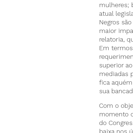
mulheres; 
atual legi
Negros são
maior impac
relatoria, 
Em termos d
requerimen
superior a
mediadas p
fica aquém
sua bancad
Com o obje
momento de
do Congress
baixa nos 