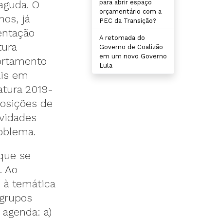
para abrir espaço
 aguda. O
orçamentário com a
os, já
PEC da Transição?
entação
A retomada do
tura
Governo de Coalizão
em um novo Governo
portamento
Lula
ais em
latura 2019-
posições de
vidades
roblema.
 que se
. Ao
 à temática
 grupos
 agenda: a)