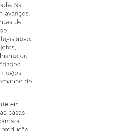
dade. Na
m avanços.
ntes de
 de
egislativo.
jetos,
lhante ou
vidades
 negros
tamanho de
ente em
as casas
 câmara
a produção