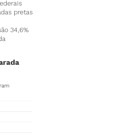
ederais
adas pretas
são 34,6%
da
larada