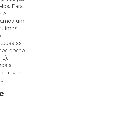
los. Para
e e
ulamos um
ibuímos
o
 todas as
ados desde
PL),
nda à
dicativos
o.
e