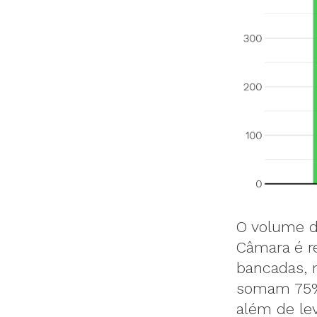
O volume d
Câmara é r
bancadas, 
somam 75% 
além de le