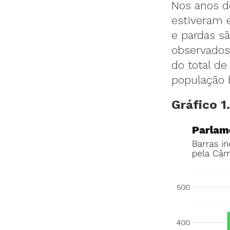
Nos anos d
estiveram 
e pardas s
observados
do total d
população b
Gráfico 1