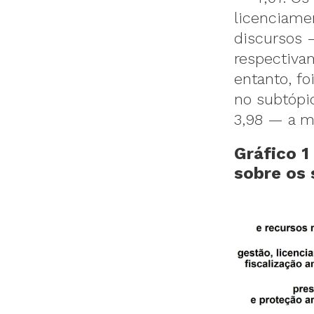
licenciame
discursos 
respectivam
entanto, fo
no subtópic
3,98 — a m
Gráfico 
sobre os