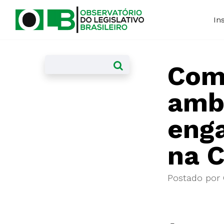
In
Com
ambi
eng
na 
Postado por