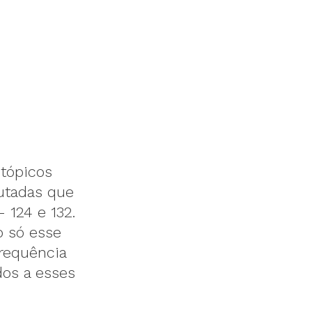
tópicos
utadas que
 124 e 132.
o só esse
requência
dos a esses