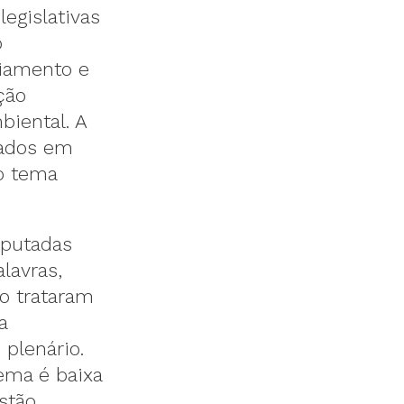
egislativas
o
ciamento e
ção
biental. A
rados em
o tema
eputadas
lavras,
ão trataram
a
 plenário.
ema é baixa
stão,