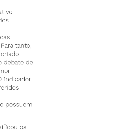
ativo
dos
icas
Para tanto,
 criado
o debate de
enor
O indicador
feridos
não possuem
ificou os