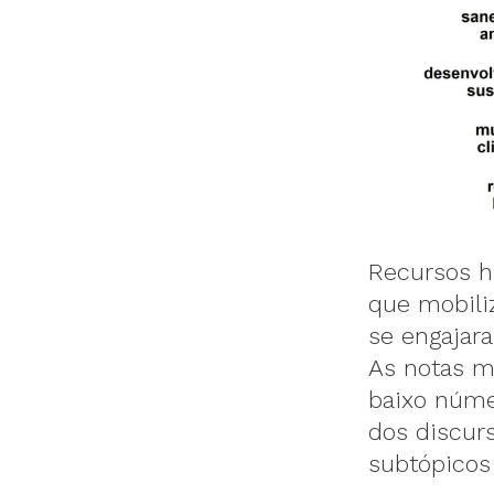
Recursos h
que mobili
se engajar
As notas m
baixo núme
dos discur
subtópicos