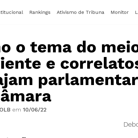
stitucional
Rankings
Ativismo de Tribuna
Monitor
L
o o tema do mei
ente e correlato
ajam parlamenta
Câmara
OLB
em
10/06/22
Debo