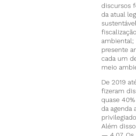
discursos 
da atual leg
sustentável
fiscalizaç
ambiental; 
presente a
cada um de
meio ambie
De 2019 at
fizeram di
quase 40% d
da agenda 
privilegiad
Além disso
— 4,07. Os 