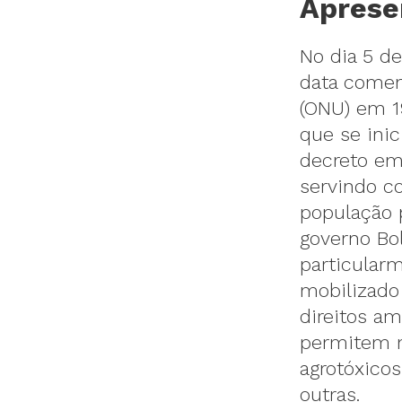
Aprese
No dia 5 d
data comem
(ONU) em 1
que se inic
decreto em 
servindo c
população 
governo Bo
particular
mobilizado
direitos am
permitem m
agrotóxicos
outras.