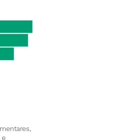
amentares,
 e