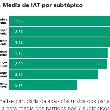
. Média de IAT por subtópico
álise partidária da ação discursiva dos parl
 a nota média dos partidos nos 7 subtópicos