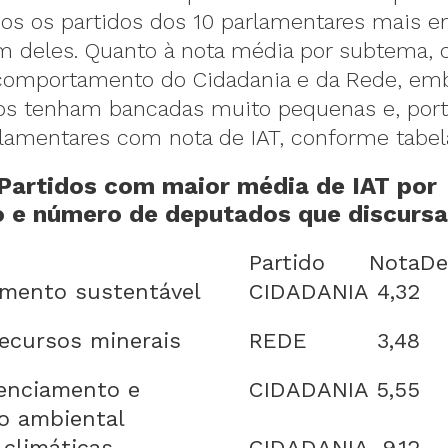
mos os partidos dos 10 parlamentares mais e
 deles. Quanto à nota média por subtema,
comportamento do Cidadania e da Rede, em
dos tenham bancadas muito pequenas e, port
lamentares com nota de IAT, conforme tabela
 Partidos com maior média de IAT por
o e número de deputados que discurs
Partido
Nota
De
imento sustentável
CIDADANIA
4,32
recursos minerais
REDE
3,48
cenciamento e
CIDADANIA
5,55
ão ambiental
climáticas
CIDADANIA
9,12