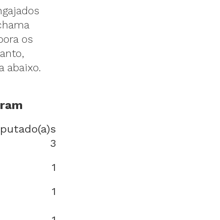
ngajados
 chama
bora os
anto,
 abaixo.
aram
putado(a)s
3
1
1
1