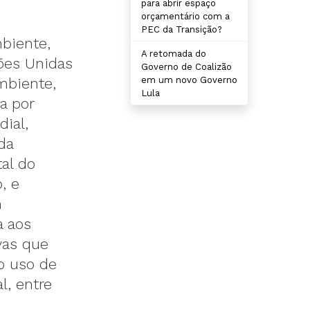
para abrir espaço
orçamentário com a
PEC da Transição?
biente,
A retomada do
ões Unidas
Governo de Coalizão
em um novo Governo
mbiente,
Lula
a por
dial,
da
al do
, e
m
a aos
vas que
o uso de
l, entre