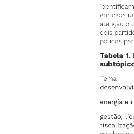
identifica
em cada um
atenção o 
dois parti
poucos par
Tabela 1.
subtópic
Tema
desenvolv
energia e 
gestão, li
fiscalizaç
mudanças 