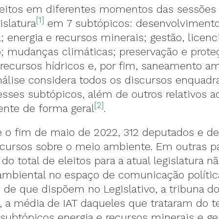
feitos em diferentes momentos das sessões l
[1]
islatura
em 7 subtópicos: desenvolviment
; energia e recursos minerais; gestão, licen
ão; mudanças climáticas; preservação e prote
recursos hídricos e, por fim, saneamento am
nálise considera todos os discursos enquad
sses subtópicos, além de outros relativos a
[2]
nte de forma geral
.
é o fim de maio de 2022, 312 deputados e d
scursos sobre o meio ambiente. Em outras pa
o total de eleitos para a atual legislatura n
ambiental no espaço de comunicação polític
o de que dispõem no Legislativo, a tribuna do
, a média de IAT daqueles que trataram do t
subtópicos energia e recursos minerais e ge