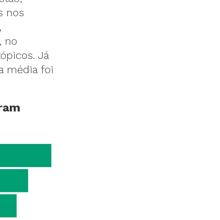
s nos
,
, no
ópicos. Já
a média foi
aram